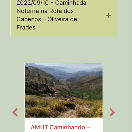
2022/09/10 - Caminhada
Noturna na Rota dos
Expand
Cabeços – Oliveira de
Frades
AMUT’Caminhando –
–
AMUT