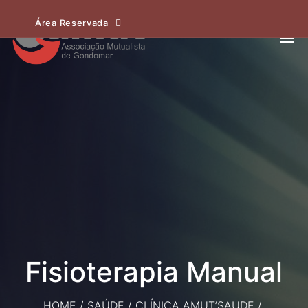
Área Reservada
Fisioterapia Manual
HOME
/
SAÚDE
/
CLÍNICA AMUT’SAUDE
/