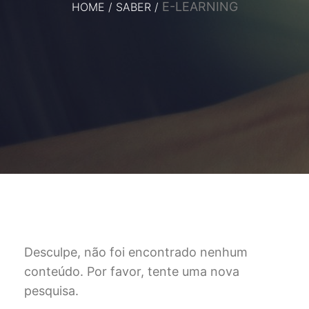
E-LEARNING
HOME
/
SABER
/
Desculpe, não foi encontrado nenhum
conteúdo. Por favor, tente uma nova
pesquisa.