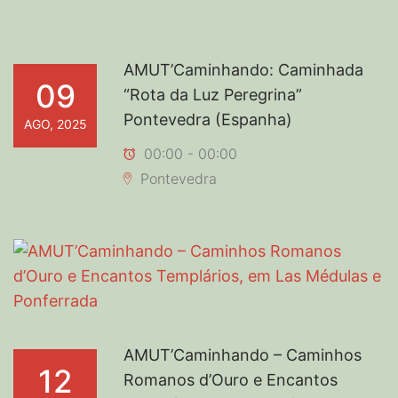
AMUT’Caminhando: Caminhada
09
“Rota da Luz Peregrina”
Pontevedra (Espanha)
AGO, 2025
00:00 - 00:00
Pontevedra
AMUT’Caminhando – Caminhos
12
Romanos d’Ouro e Encantos