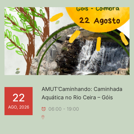
AMUT’Caminhando: Caminhada
22
Aquática no Rio Ceira – Góis
AGO, 2026
06:00 - 19:00