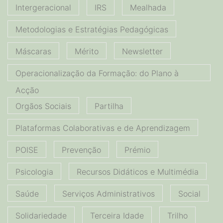
Intergeracional
IRS
Mealhada
Metodologias e Estratégias Pedagógicas
Máscaras
Mérito
Newsletter
Operacionalização da Formação: do Plano à
Acção
Orgãos Sociais
Partilha
Plataformas Colaborativas e de Aprendizagem
POISE
Prevenção
Prémio
Psicologia
Recursos Didáticos e Multimédia
Saúde
Serviços Administrativos
Social
Solidariedade
Terceira Idade
Trilho