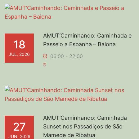
AMUT’Caminhando: Caminhada e
18
Passeio a Espanha – Baiona
JUL, 2026
06:00 - 22:00
AMUT’Caminhando: Caminhada
27
Sunset nos Passadiços de São
Mamede de Ribatua
JUN, 2026