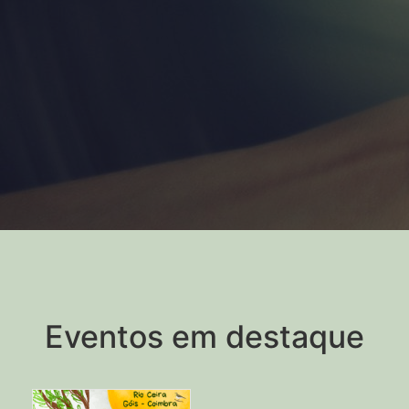
Eventos em destaque