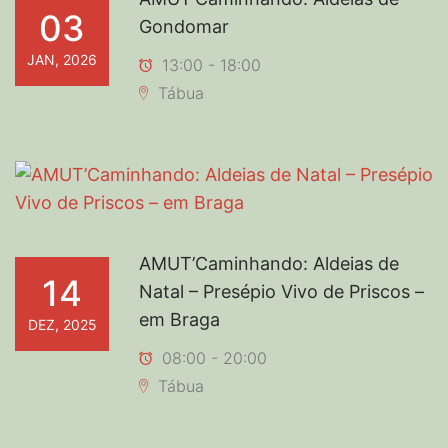
03
Gondomar
JAN, 2026
13:00 - 18:00
Tábua
AMUT’Caminhando: Aldeias de
14
Natal – Presépio Vivo de Priscos –
em Braga
DEZ, 2025
08:00 - 20:00
Tábua