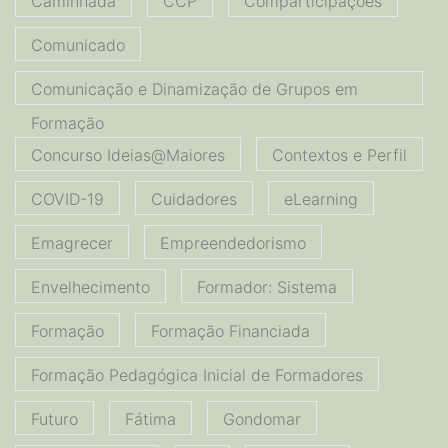
Caminhada
CCP
Comparticipações
Comunicado
Comunicação e Dinamização de Grupos em
Formação
Concurso Ideias@Maiores
Contextos e Perfil
COVID-19
Cuidadores
eLearning
Emagrecer
Empreendedorismo
Envelhecimento
Formador: Sistema
Formação
Formação Financiada
Formação Pedagógica Inicial de Formadores
Futuro
Fátima
Gondomar