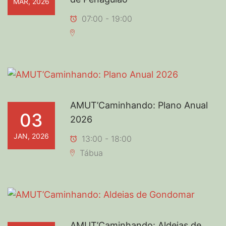
MAR, 2026
07:00 - 19:00
AMUT’Caminhando: Plano Anual
03
2026
JAN, 2026
13:00 - 18:00
Tábua
AMUT’Caminhando: Aldeias de