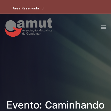
Área Reservada
Evento: Caminhando