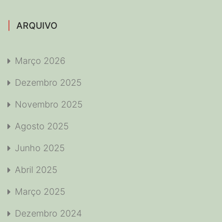
ARQUIVO
Março 2026
Dezembro 2025
Novembro 2025
Agosto 2025
Junho 2025
Abril 2025
Março 2025
Dezembro 2024