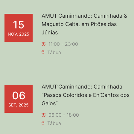
AMUT’Caminhando: Caminhada &
15
Magusto Celta, em Pitões das
Júnias
NOV, 2025
11:00 - 23:00
Tábua
AMUT’Caminhando: Caminhada
06
“Passos Coloridos e En’Cantos dos
Gaios”
SET, 2025
06:00 - 18:00
Tábua