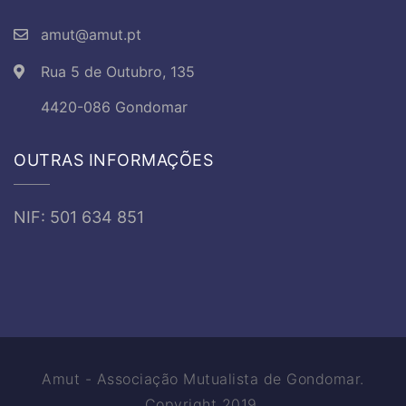
amut@amut.pt
Rua 5 de Outubro, 135
4420-086 Gondomar
OUTRAS INFORMAÇÕES
NIF: 501 634 851
Amut - Associação Mutualista de Gondomar.
Copyright 2019.