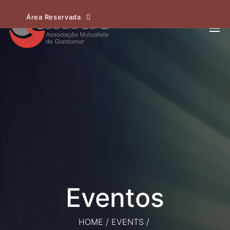
Área Reservada
HOME
/
EVENTS
/