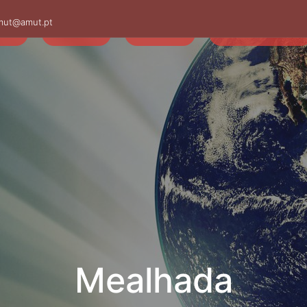
mut@amut.pt
S
SABER
SAÚDE
CAMINHANDO
Mealhada