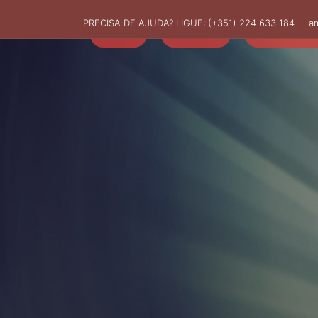
PRECISA DE AJUDA? LIGUE:
(+351) 224 633 184
a
HOME
AMUT
ASSOCIADO