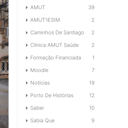
AMUT
39
AMUT'IESIM
2
Caminhos De Santiago
2
Clínica AMUT Saúde
2
Formação Financiada
1
Moodle
7
Notícias
19
Porto De Histórias
12
Saber
10
Sabia Que
9