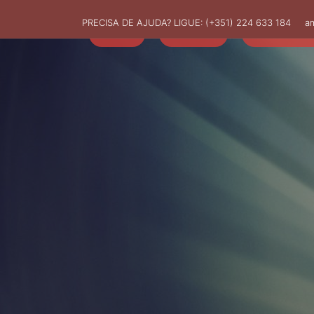
PRECISA DE AJUDA? LIGUE:
(+351) 224 633 184
a
HOME
AMUT
ASSOCIADO