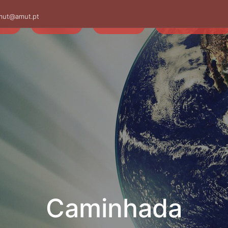
mut@amut.pt
S
SABER
SAÚDE
CAMINHANDO
Caminhada