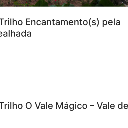
rilho Encantamento(s) pela
ealhada
ilho O Vale Mágico – Vale d