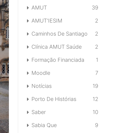
AMUT
39
AMUT'IESIM
2
Caminhos De Santiago
2
Clínica AMUT Saúde
2
Formação Financiada
1
Moodle
7
Notícias
19
Porto De Histórias
12
Saber
10
Sabia Que
9