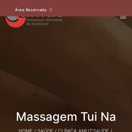
Área Reservada
Massagem Tui Na
HOME
/
SAÚDE
/
CLÍNICA AMUT’SAUDE
/