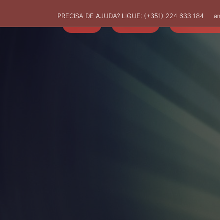
PRECISA DE AJUDA? LIGUE:
(+351) 224 633 184
a
HOME
AMUT
ASSOCIADO