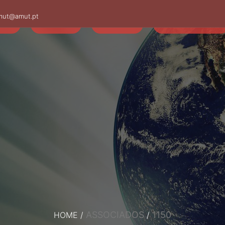
mut@amut.pt
S
SABER
SAÚDE
CAMINHANDO
ASSOCIADOS
1150
HOME
/
/