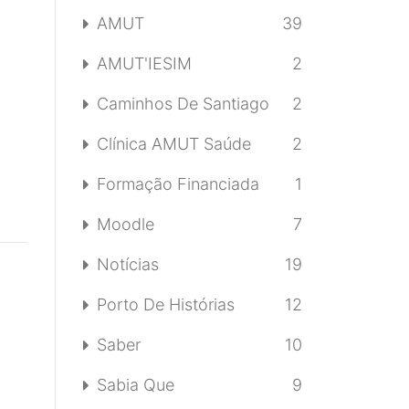
AMUT
39
AMUT'IESIM
2
Caminhos De Santiago
2
Clínica AMUT Saúde
2
Formação Financiada
1
Moodle
7
Notícias
19
Porto De Histórias
12
Saber
10
Sabia Que
9