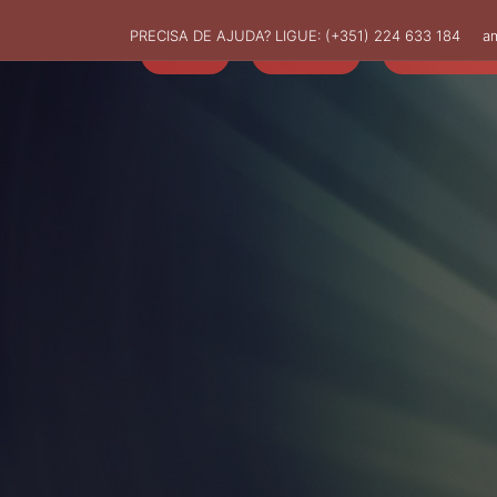
PRECISA DE AJUDA? LIGUE:
(+351) 224 633 184
a
HOME
AMUT
ASSOCIADO