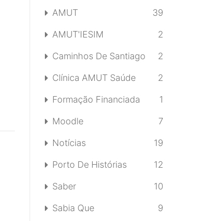
AMUT
39
AMUT'IESIM
2
Caminhos De Santiago
2
Clínica AMUT Saúde
2
Formação Financiada
1
Moodle
7
Notícias
19
Porto De Histórias
12
Saber
10
Sabia Que
9