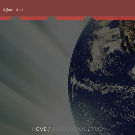
mut@amut.pt
S
SABER
SAÚDE
CAMINHANDO
ASSOCIADOS
1180
HOME
/
/