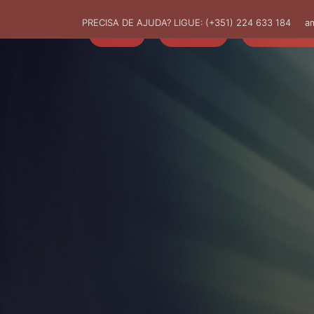
PRECISA DE AJUDA? LIGUE:
(+351) 224 633 184
a
HOME
AMUT
ASSOCIADO