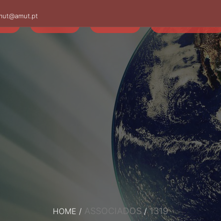
mut@amut.pt
S
SABER
SAÚDE
CAMINHANDO
ASSOCIADOS
1319
HOME
/
/