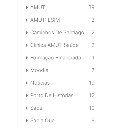
AMUT
39
AMUT'IESIM
2
Caminhos De Santiago
2
Clínica AMUT Saúde
2
Formação Financiada
1
Moodle
7
Notícias
19
Porto De Histórias
12
Saber
10
Sabia Que
9