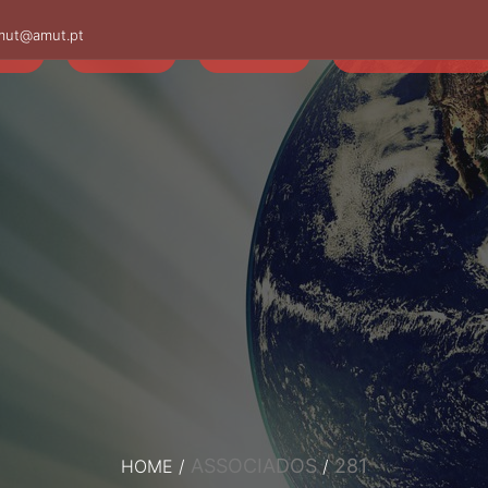
mut@amut.pt
S
SABER
SAÚDE
CAMINHANDO
ASSOCIADOS
281
HOME
/
/