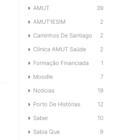
AMUT
39
AMUT'IESIM
2
Caminhos De Santiago
2
Clínica AMUT Saúde
2
Formação Financiada
1
Moodle
7
Notícias
19
Porto De Histórias
12
Saber
10
Sabia Que
9