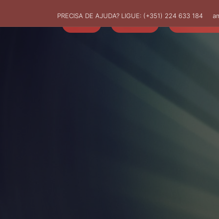
PRECISA DE AJUDA? LIGUE:
(+351) 224 633 184
a
HOME
AMUT
ASSOCIADO