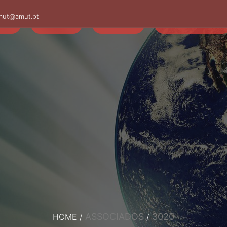
mut@amut.pt
S
SABER
SAÚDE
CAMINHANDO
ASSOCIADOS
3020
HOME
/
/