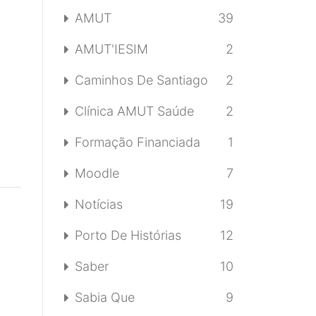
AMUT
39
AMUT'IESIM
2
Caminhos De Santiago
2
Clínica AMUT Saúde
2
Formação Financiada
1
Moodle
7
Notícias
19
Porto De Histórias
12
Saber
10
Sabia Que
9