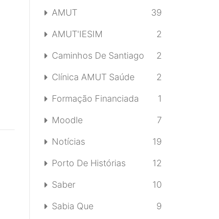
AMUT
39
AMUT'IESIM
2
Caminhos De Santiago
2
Clínica AMUT Saúde
2
Formação Financiada
1
Moodle
7
Notícias
19
Porto De Histórias
12
Saber
10
Sabia Que
9