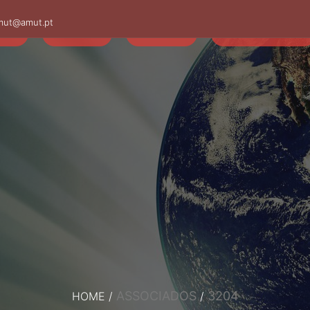
mut@amut.pt
S
SABER
SAÚDE
CAMINHANDO
ASSOCIADOS
3204
HOME
/
/