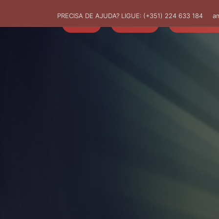
PRECISA DE AJUDA? LIGUE:
(+351) 224 633 184
a
HOME
AMUT
ASSOCIADO