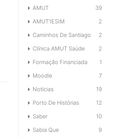
AMUT
39
AMUT'IESIM
2
Caminhos De Santiago
2
Clínica AMUT Saúde
2
Formação Financiada
1
Moodle
7
Notícias
19
Porto De Histórias
12
Saber
10
Sabia Que
9