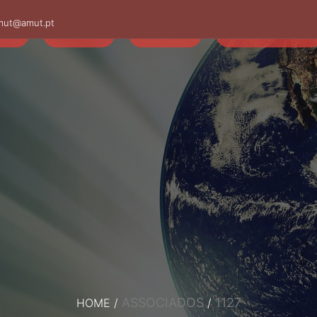
mut@amut.pt
S
SABER
SAÚDE
CAMINHANDO
ASSOCIADOS
1127
HOME
/
/