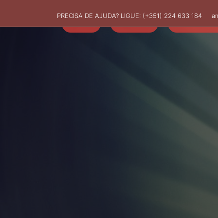
PRECISA DE AJUDA? LIGUE:
(+351) 224 633 184
a
HOME
AMUT
ASSOCIADO