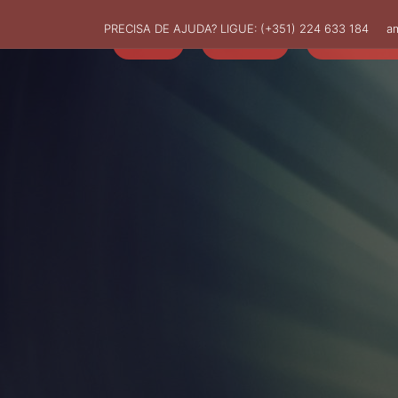
PRECISA DE AJUDA? LIGUE:
(+351) 224 633 184
a
HOME
AMUT
ASSOCIADO