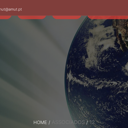
mut@amut.pt
S
SABER
SAÚDE
CAMINHANDO
ASSOCIADOS
12
HOME
/
/