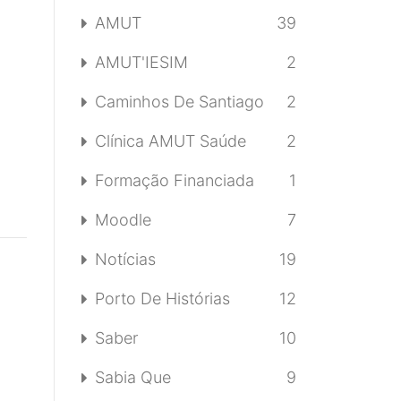
AMUT
39
AMUT'IESIM
2
Caminhos De Santiago
2
Clínica AMUT Saúde
2
Formação Financiada
1
Moodle
7
Notícias
19
Porto De Histórias
12
Saber
10
Sabia Que
9