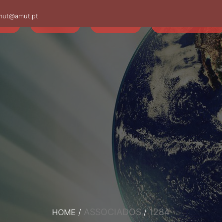
mut@amut.pt
S
SABER
SAÚDE
CAMINHANDO
ASSOCIADOS
1284
HOME
/
/