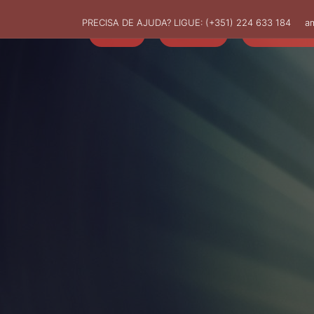
PRECISA DE AJUDA? LIGUE:
(+351) 224 633 184
a
HOME
AMUT
ASSOCIADO