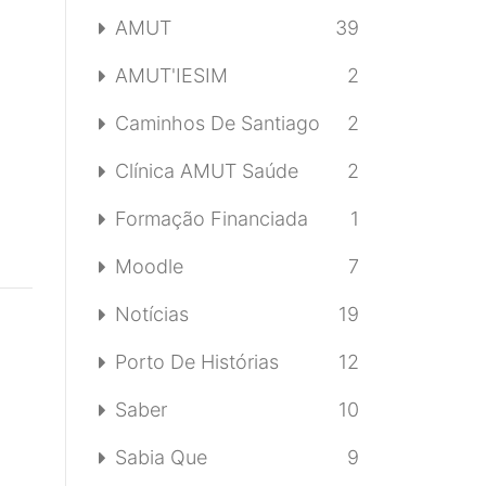
AMUT
39
AMUT'IESIM
2
Caminhos De Santiago
2
Clínica AMUT Saúde
2
Formação Financiada
1
Moodle
7
Notícias
19
Porto De Histórias
12
Saber
10
Sabia Que
9