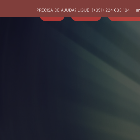
PRECISA DE AJUDA? LIGUE:
(+351) 224 633 184
a
HOME
AMUT
ASSOCIADO