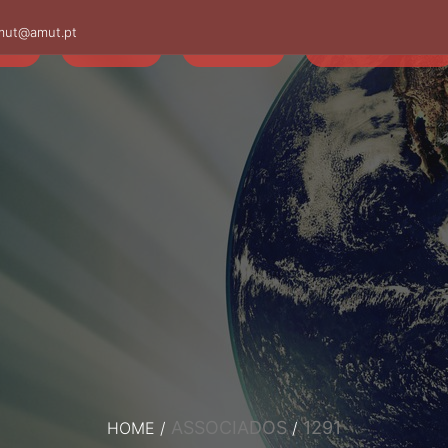
mut@amut.pt
S
SABER
SAÚDE
CAMINHANDO
ASSOCIADOS
1291
HOME
/
/