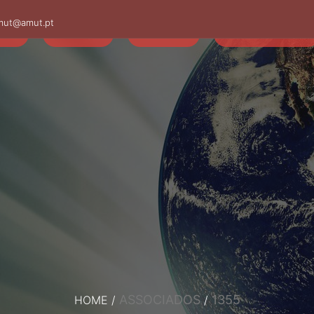
mut@amut.pt
S
SABER
SAÚDE
CAMINHANDO
ASSOCIADOS
1355
HOME
/
/