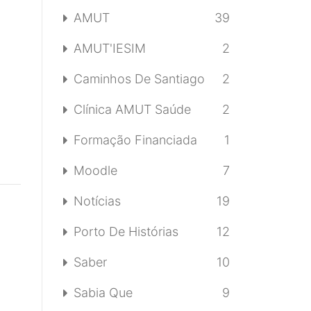
AMUT
39
AMUT'IESIM
2
Caminhos De Santiago
2
Clínica AMUT Saúde
2
Formação Financiada
1
Moodle
7
Notícias
19
Porto De Histórias
12
Saber
10
Sabia Que
9