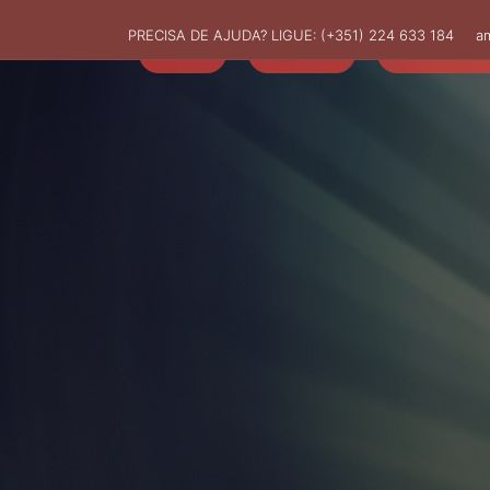
PRECISA DE AJUDA? LIGUE:
(+351) 224 633 184
a
HOME
AMUT
ASSOCIADO