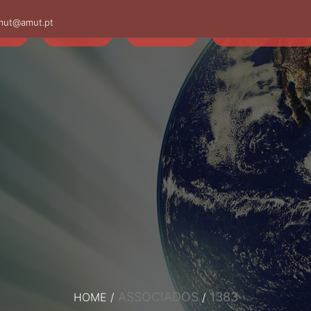
mut@amut.pt
S
SABER
SAÚDE
CAMINHANDO
ASSOCIADOS
1383
HOME
/
/