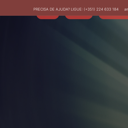
PRECISA DE AJUDA? LIGUE:
(+351) 224 633 184
a
HOME
AMUT
ASSOCIADO