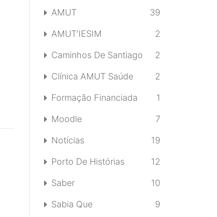
AMUT
39
AMUT'IESIM
2
Caminhos De Santiago
2
Clínica AMUT Saúde
2
Formação Financiada
1
Moodle
7
Notícias
19
Porto De Histórias
12
Saber
10
Sabia Que
9