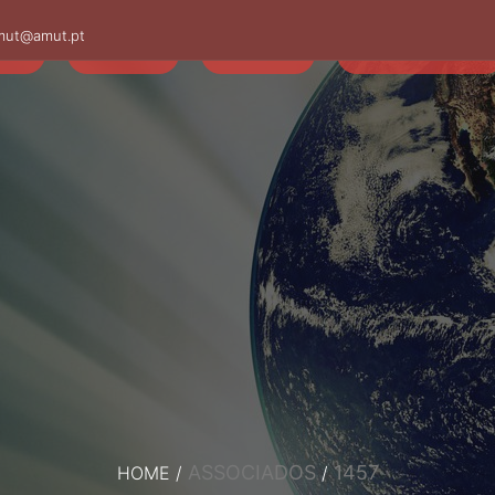
mut@amut.pt
S
SABER
SAÚDE
CAMINHANDO
ASSOCIADOS
1457
HOME
/
/