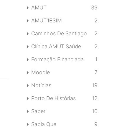
AMUT
39
AMUT'IESIM
2
Caminhos De Santiago
2
Clínica AMUT Saúde
2
Formação Financiada
1
Moodle
7
Notícias
19
Porto De Histórias
12
Saber
10
Sabia Que
9