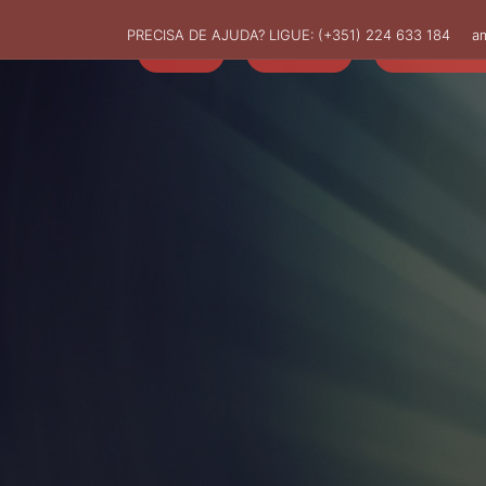
PRECISA DE AJUDA? LIGUE:
(+351) 224 633 184
a
HOME
AMUT
ASSOCIADO