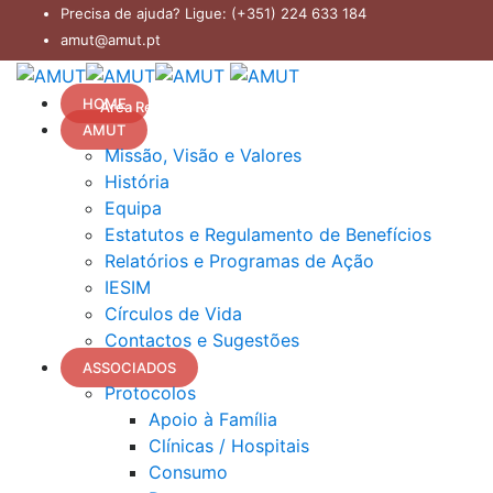
Precisa de ajuda? Ligue:
(+351) 224 633 184
amut@amut.pt
HOME
Área Reservada
AMUT
Missão, Visão e Valores
História
Equipa
Estatutos e Regulamento de Benefícios
Relatórios e Programas de Ação
IESIM
Círculos de Vida
Contactos e Sugestões
ASSOCIADOS
Protocolos
Apoio à Família
Clínicas / Hospitais
Consumo