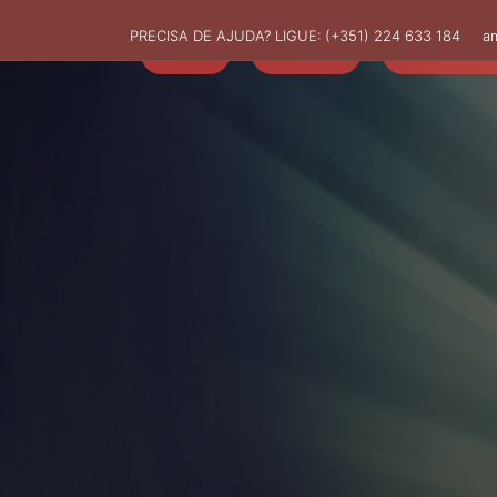
PRECISA DE AJUDA? LIGUE:
(+351) 224 633 184
a
HOME
AMUT
ASSOCIADO