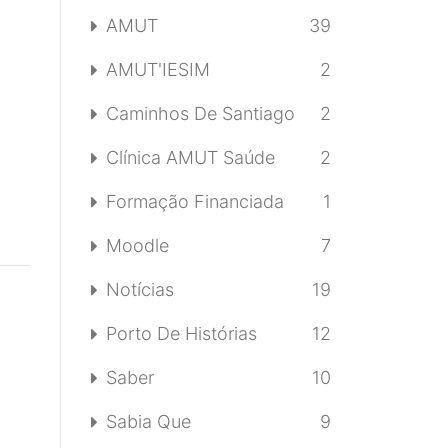
AMUT
39
AMUT'IESIM
2
Caminhos De Santiago
2
Clínica AMUT Saúde
2
Formação Financiada
1
Moodle
7
Notícias
19
Porto De Histórias
12
Saber
10
Sabia Que
9