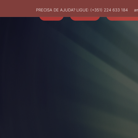
PRECISA DE AJUDA? LIGUE:
(+351) 224 633 184
a
HOME
AMUT
ASSOCIADO