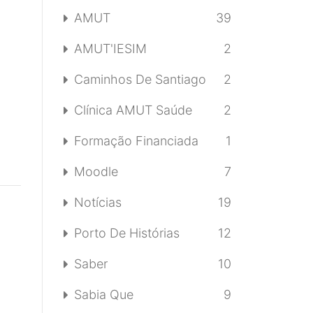
AMUT
39
AMUT'IESIM
2
Caminhos De Santiago
2
Clínica AMUT Saúde
2
Formação Financiada
1
Moodle
7
Notícias
19
Porto De Histórias
12
Saber
10
Sabia Que
9