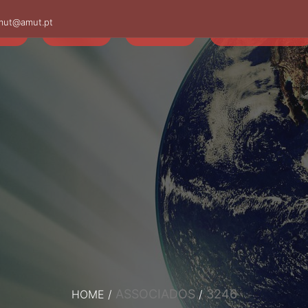
mut@amut.pt
S
SABER
SAÚDE
CAMINHANDO
ASSOCIADOS
3246
HOME
/
/