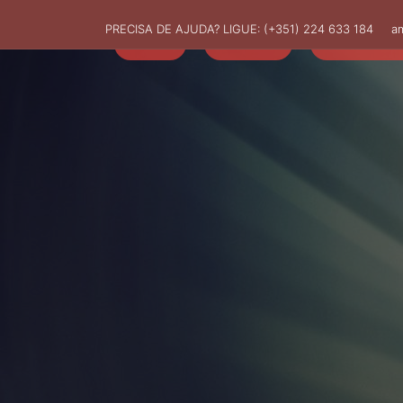
PRECISA DE AJUDA? LIGUE:
(+351) 224 633 184
a
HOME
AMUT
ASSOCIADO