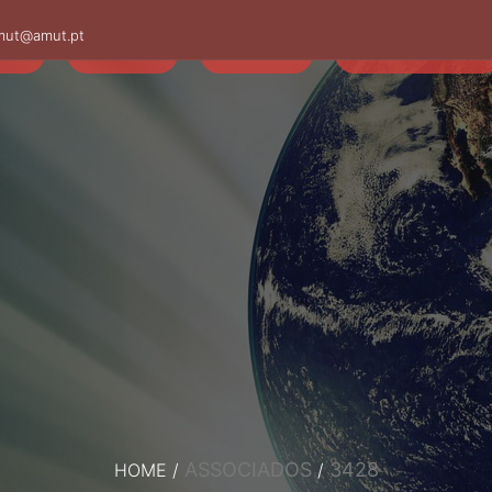
mut@amut.pt
S
SABER
SAÚDE
CAMINHANDO
ASSOCIADOS
3428
HOME
/
/