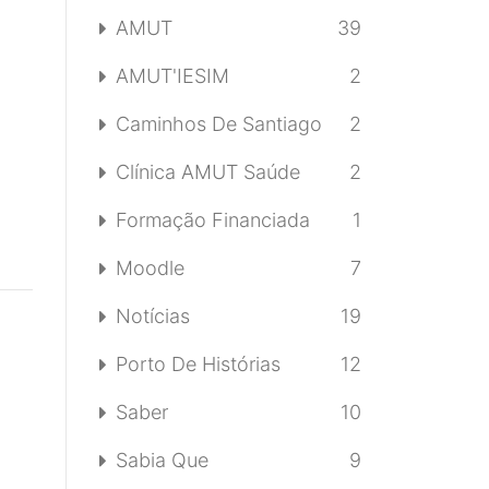
AMUT
39
AMUT'IESIM
2
Caminhos De Santiago
2
Clínica AMUT Saúde
2
Formação Financiada
1
Moodle
7
Notícias
19
Porto De Histórias
12
Saber
10
Sabia Que
9