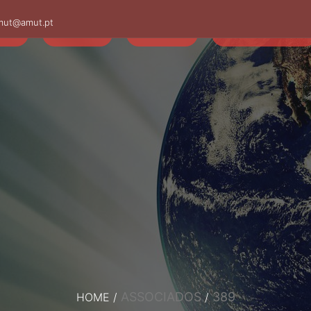
mut@amut.pt
S
SABER
SAÚDE
CAMINHANDO
ASSOCIADOS
389
HOME
/
/