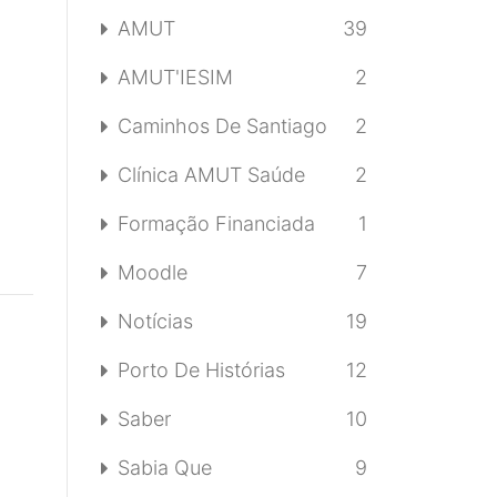
AMUT
39
AMUT'IESIM
2
Caminhos De Santiago
2
Clínica AMUT Saúde
2
Formação Financiada
1
Moodle
7
Notícias
19
Porto De Histórias
12
Saber
10
Sabia Que
9