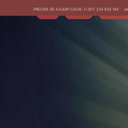
PRECISA DE AJUDA? LIGUE:
(+351) 224 633 184
a
HOME
AMUT
ASSOCIADO