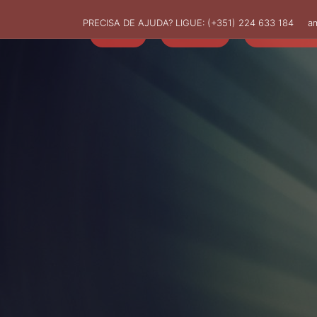
PRECISA DE AJUDA? LIGUE:
(+351) 224 633 184
a
HOME
AMUT
ASSOCIADO