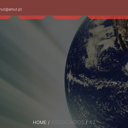
mut@amut.pt
S
SABER
SAÚDE
CAMINHANDO
ASSOCIADOS
42
HOME
/
/