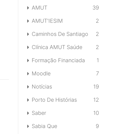
AMUT
39
AMUT'IESIM
2
Caminhos De Santiago
2
Clínica AMUT Saúde
2
Formação Financiada
1
Moodle
7
Notícias
19
Porto De Histórias
12
Saber
10
Sabia Que
9