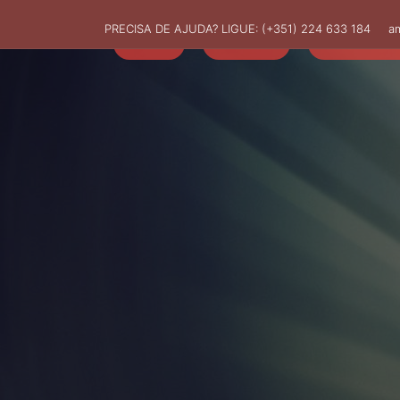
PRECISA DE AJUDA? LIGUE:
(+351) 224 633 184
a
HOME
AMUT
ASSOCIADO