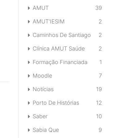
AMUT
39
AMUT'IESIM
2
Caminhos De Santiago
2
Clínica AMUT Saúde
2
Formação Financiada
1
Moodle
7
Notícias
19
Porto De Histórias
12
Saber
10
Sabia Que
9