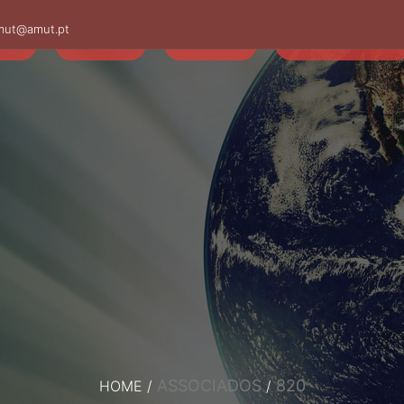
mut@amut.pt
S
SABER
SAÚDE
CAMINHANDO
ASSOCIADOS
820
HOME
/
/