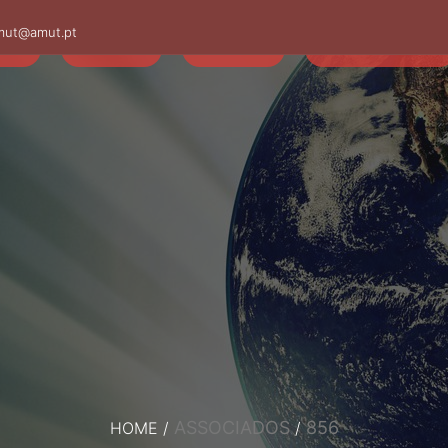
mut@amut.pt
S
SABER
SAÚDE
CAMINHANDO
ASSOCIADOS
856
HOME
/
/