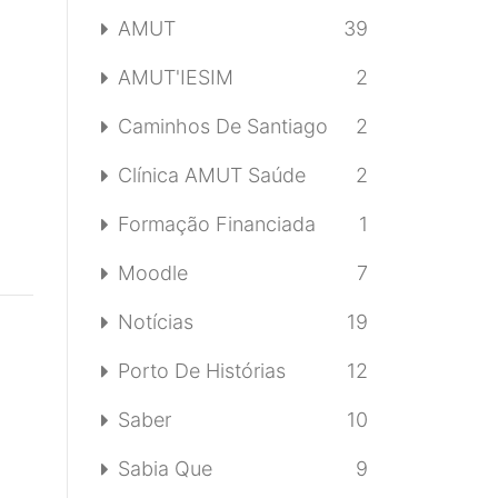
AMUT
39
AMUT'IESIM
2
Caminhos De Santiago
2
Clínica AMUT Saúde
2
Formação Financiada
1
Moodle
7
Notícias
19
Porto De Histórias
12
Saber
10
Sabia Que
9