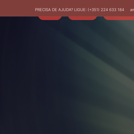
PRECISA DE AJUDA? LIGUE:
(+351) 224 633 184
a
HOME
AMUT
ASSOCIADO