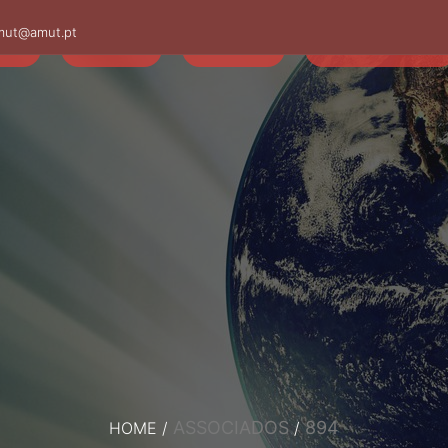
mut@amut.pt
S
SABER
SAÚDE
CAMINHANDO
ASSOCIADOS
894
HOME
/
/