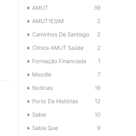
AMUT
39
AMUT'IESIM
2
Caminhos De Santiago
2
Clínica AMUT Saúde
2
Formação Financiada
1
Moodle
7
Notícias
19
Porto De Histórias
12
Saber
10
Sabia Que
9