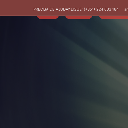
PRECISA DE AJUDA? LIGUE:
(+351) 224 633 184
a
HOME
AMUT
ASSOCIADO