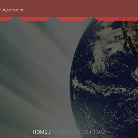
mut@amut.pt
S
SABER
SAÚDE
CAMINHANDO
ASSOCIADOS
1302
HOME
/
/