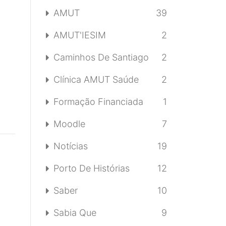
AMUT
39
AMUT'IESIM
2
Caminhos De Santiago
2
Clínica AMUT Saúde
2
Formação Financiada
1
Moodle
7
Notícias
19
Porto De Histórias
12
Saber
10
Sabia Que
9