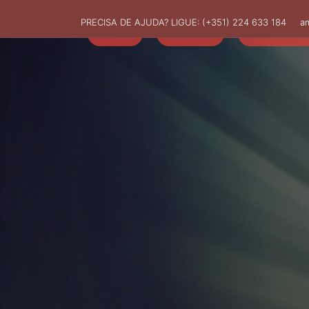
PRECISA DE AJUDA? LIGUE:
(+351) 224 633 184
a
HOME
AMUT
ASSOCIADO