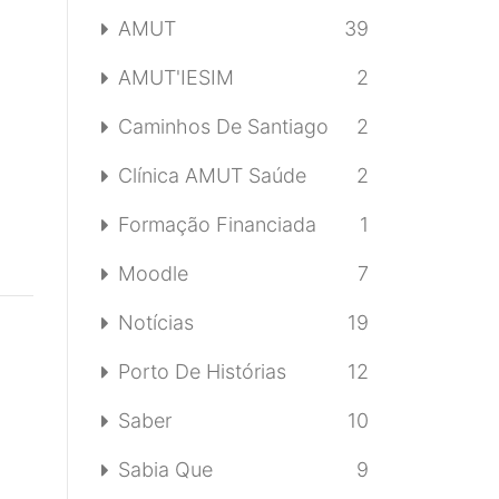
AMUT
39
AMUT'IESIM
2
Caminhos De Santiago
2
Clínica AMUT Saúde
2
Formação Financiada
1
Moodle
7
Notícias
19
Porto De Histórias
12
Saber
10
Sabia Que
9