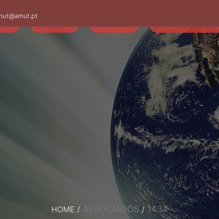
mut@amut.pt
S
SABER
SAÚDE
CAMINHANDO
ASSOCIADOS
1434
HOME
/
/