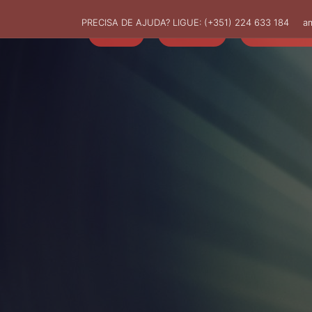
PRECISA DE AJUDA? LIGUE:
(+351) 224 633 184
a
HOME
AMUT
ASSOCIADO