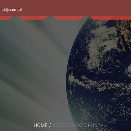
mut@amut.pt
S
SABER
SAÚDE
CAMINHANDO
ASSOCIADOS
85
HOME
/
/