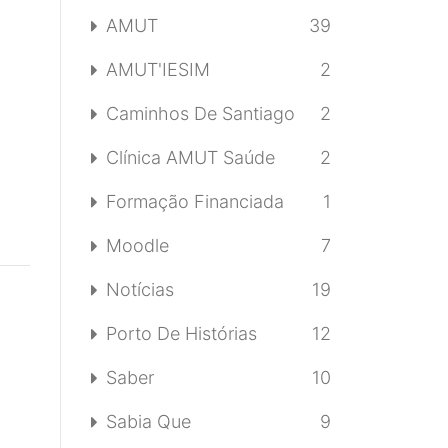
AMUT
39
AMUT'IESIM
2
Caminhos De Santiago
2
Clínica AMUT Saúde
2
Formação Financiada
1
Moodle
7
Notícias
19
Porto De Histórias
12
Saber
10
Sabia Que
9