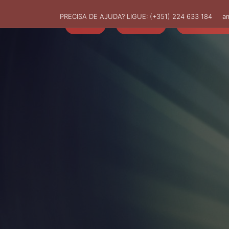
PRECISA DE AJUDA? LIGUE:
(+351) 224 633 184
a
HOME
AMUT
ASSOCIADO