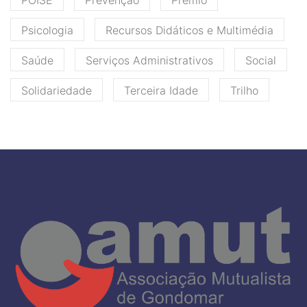
POISE
Prevenção
Prémio
Psicologia
Recursos Didáticos e Multimédia
Saúde
Serviços Administrativos
Social
Solidariedade
Terceira Idade
Trilho