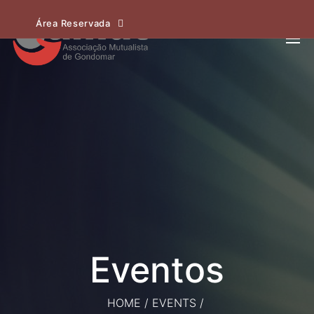
Área Reservada
HOME
/
EVENTS
/