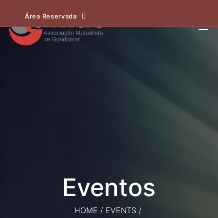
Área Reservada
HOME
/
EVENTS
/