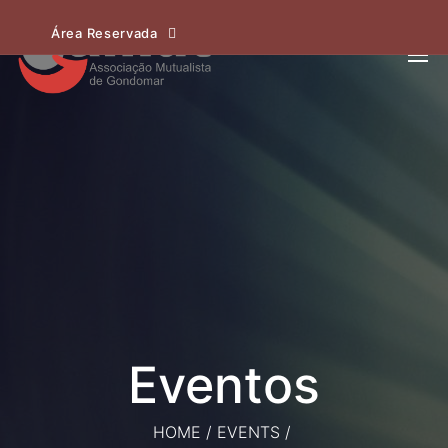
Área Reservada
HOME
/
EVENTS
/