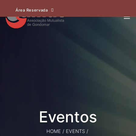
Área Reservada
HOME
/
EVENTS
/