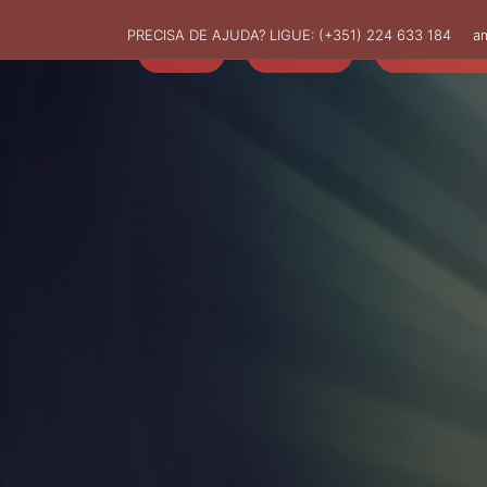
PRECISA DE AJUDA? LIGUE:
(+351) 224 633 184
a
HOME
AMUT
ASSOCIADO