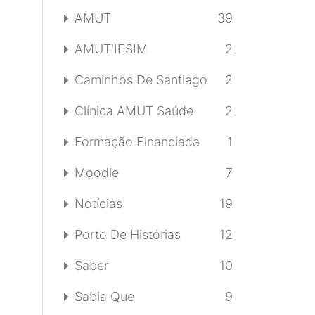
AMUT
39
AMUT'IESIM
2
Caminhos De Santiago
2
Clínica AMUT Saúde
2
Formação Financiada
1
Moodle
7
Notícias
19
Porto De Histórias
12
Saber
10
Sabia Que
9