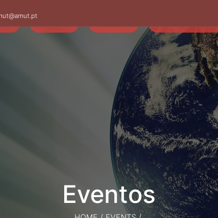
mut@amut.pt
S
SABER
SAÚDE
CAMINHANDO
HOME
/
EVENTS
/