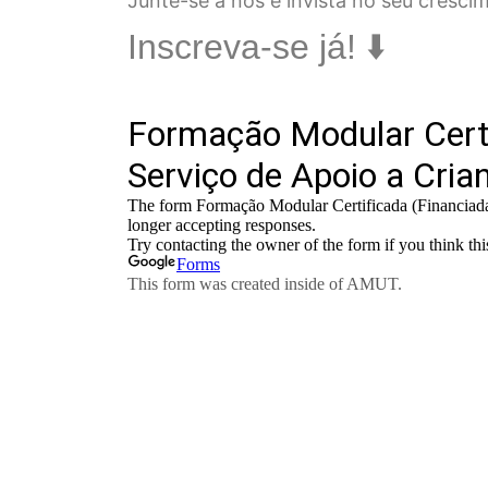
Junte-se a nós e invista no seu crescim
Inscreva-se já! ⬇️