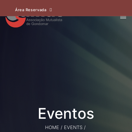
Área Reservada
HOME
/
EVENTS
/