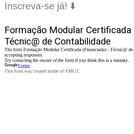
Inscreva-se já! ⬇️