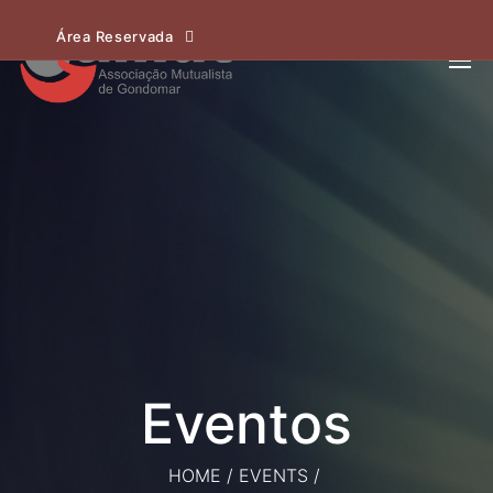
Área Reservada
HOME
/
EVENTS
/