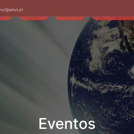
mut@amut.pt
S
SABER
SAÚDE
CAMINHANDO