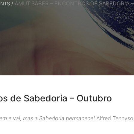
AMUT’SABER – ENCONTROS DE SABEDORIA 
ENTS
/
s de Sabedoria – Outubro
m e vai, mas a Sabedoria permanece!
Alfred Tennyso