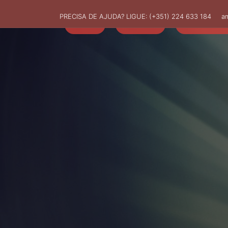
PRECISA DE AJUDA? LIGUE:
(+351) 224 633 184
a
HOME
AMUT
ASSOCIADO