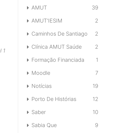
AMUT
39
AMUT'IESIM
2
Caminhos De Santiago
2
Clínica AMUT Saúde
2
l 1
Formação Financiada
1
Moodle
7
Notícias
19
Porto De Histórias
12
Saber
10
Sabia Que
9