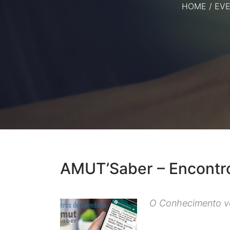
HOME
/
EV
AMUT’Saber – Encontro
O Conhecimento ve