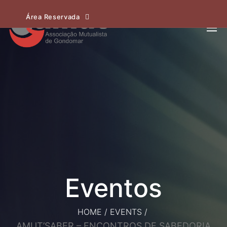
Área Reservada
HOME
/
EVENTS
/
AMUT’SABER – ENCONTROS DE SABEDORIA