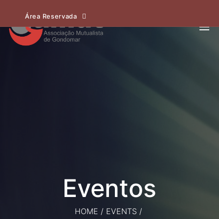
Área Reservada
HOME
/
EVENTS
/