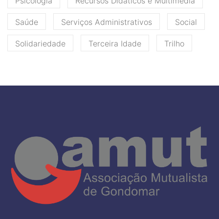
Psicologia
Recursos Didáticos e Multimédia
Saúde
Serviços Administrativos
Social
Solidariedade
Terceira Idade
Trilho